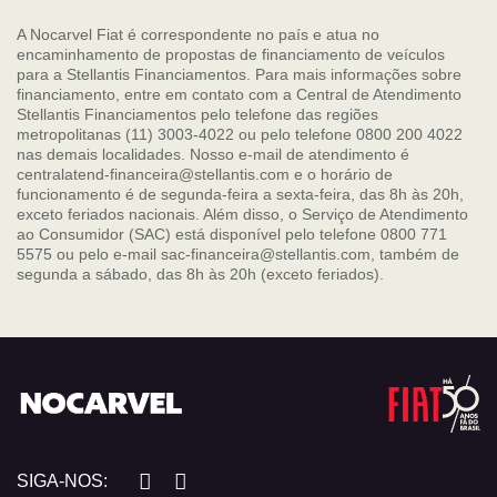
A Nocarvel Fiat é correspondente no país e atua no
encaminhamento de propostas de financiamento de veículos
para a Stellantis Financiamentos. Para mais informações sobre
financiamento, entre em contato com a Central de Atendimento
Stellantis Financiamentos pelo telefone das regiões
metropolitanas (11) 3003-4022 ou pelo telefone 0800 200 4022
nas demais localidades. Nosso e-mail de atendimento é
centralatend-financeira@stellantis.com e o horário de
funcionamento é de segunda-feira a sexta-feira, das 8h às 20h,
exceto feriados nacionais. Além disso, o Serviço de Atendimento
ao Consumidor (SAC) está disponível pelo telefone 0800 771
5575 ou pelo e-mail sac-financeira@stellantis.com, também de
segunda a sábado, das 8h às 20h (exceto feriados).
SIGA-NOS: