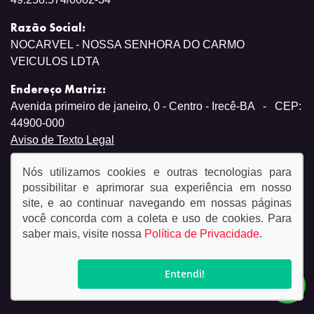
Razão Social:
NOCARVEL - NOSSA SENHORA DO CARMO
VEICULOS LDTA
Endereço Matriz:
Avenida primeiro de janeiro, 0 - Centro - Irecê-BA
-
CEP:
44900-000
Aviso de Texto Legal
Nós utilizamos cookies e outras tecnologias para
possibilitar e aprimorar sua experiência em nosso
site, e ao continuar navegando em nossas páginas
você concorda com a coleta e uso de cookies. Para
© Copyright 2026
saber mais, visite nossa
Política de Privacidade
.
AutoForce - Todos os direitos reservados.
Política de
privacidade.
Entendi!