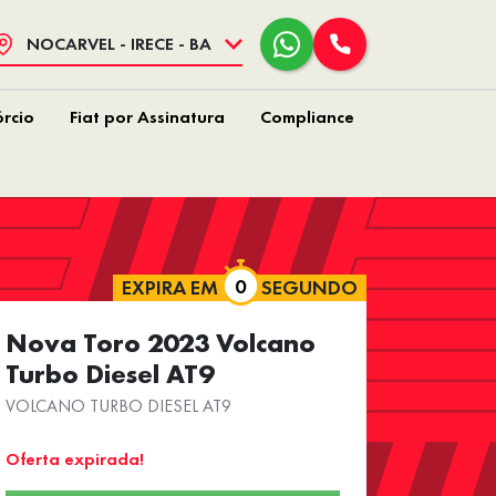
NOCARVEL - IRECE - BA
rcio
Fiat por Assinatura
Compliance
EXPIRA EM
SEGUNDO
Nova Toro 2023 Volcano
Turbo Diesel AT9
VOLCANO TURBO DIESEL AT9
Oferta expirada!