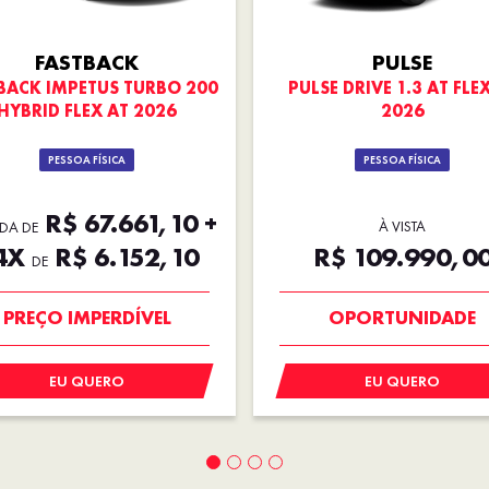
FASTBACK
PULSE
BACK IMPETUS TURBO 200
PULSE DRIVE 1.3 AT FLE
HYBRID FLEX AT 2026
2026
PESSOA FÍSICA
PESSOA FÍSICA
R$ 67.661,10 +
À VISTA
DA DE
4X
R$ 6.152,10
R$ 109.990,0
DE
OPORTUNIDADE
NOVA VERSÃO
EU QUERO
EU QUERO