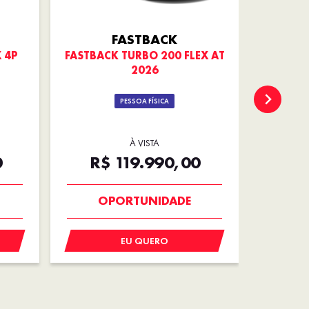
FASTBACK
X 4P
FASTBACK TURBO 200 FLEX AT
CRONOS
2026
PESSOA FÍSICA
À VISTA
DE
0
R$ 119.990,00
R
OPORTUNIDADE
EU QUERO